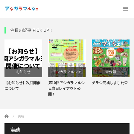
注目の記事 PICK UP！
お知らせ
アシガラマルシェ
未分類
【お知らせ】次回開催
第10回アシガラマルシ
チラシ完成しました♡
第10回アシガラマルシ
について
ェ当日レイアウト公
開！
ェ
ホーム
実績
実績