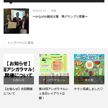
2019.03.15
実績
〜かながわ観光大賞 準グランプリ受賞〜
トップページに戻る
お知らせ
アシガラマルシェ
未分類
【お知らせ】次回開催
第10回アシガラマルシ
チラシ完成しました♡
第10回アシガラマルシ
について
ェ当日レイアウト公
開！
ェ